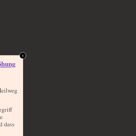
x
öhung
Heilweg
egriff
ie
d dass