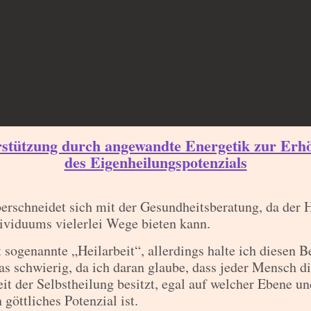
rstützung durch angewandte Energetik zur Erh
des Eigenheilungspotenzials
erschneidet sich mit der Gesundheitsberatung, da der 
ividuums vielerlei Wege bieten kann.
t sogenannte „Heilarbeit“, allerdings halte ich diesen B
as schwierig, da ich daran glaube, dass jeder Mensch d
it der Selbstheilung besitzt, egal auf welcher Ebene un
n göttliches Potenzial ist.