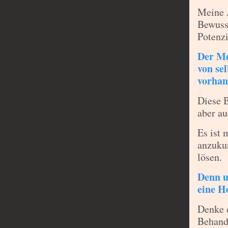
Meine A
Bewuss
Potenzi
Der Me
von se
vorhan
Diese 
aber au
Es ist 
anzukur
lösen.
Denn u
eine H
Denke 
Behandl