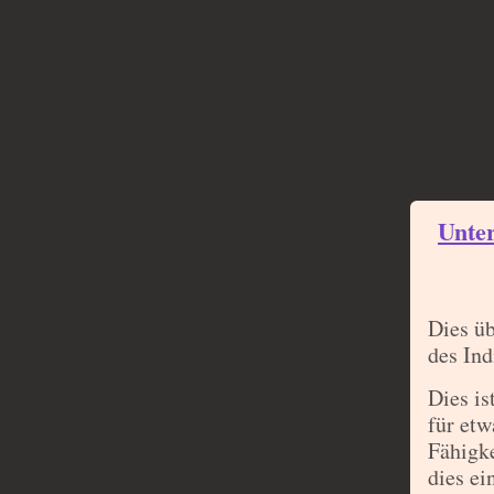
Unte
Dies üb
des Ind
Dies is
für etw
Fähigke
dies ei