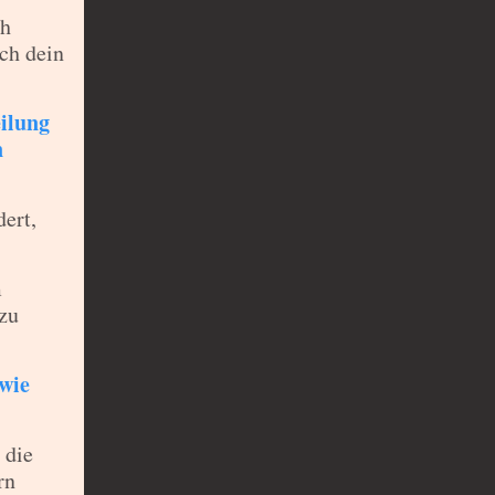
ch
ch dein
eilung
n
ert,
m
 zu
 wie
 die
rn