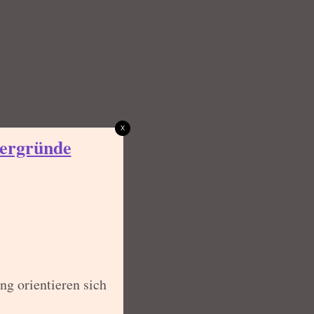
x
tergründe
g orientieren sich