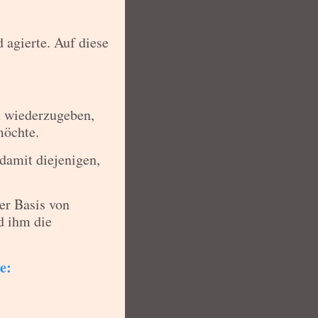
 agierte. Auf diese
n wiederzugeben,
möchte.
 damit diejenigen,
er Basis von
d ihm die
e: