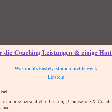
ür die Coaching Leistungen & einige Hin
Was nichts kostet, ist auch nichts wert.
Einstein
usel
n für meine persönliche Beratung, Counseling & Coachin
ausel.